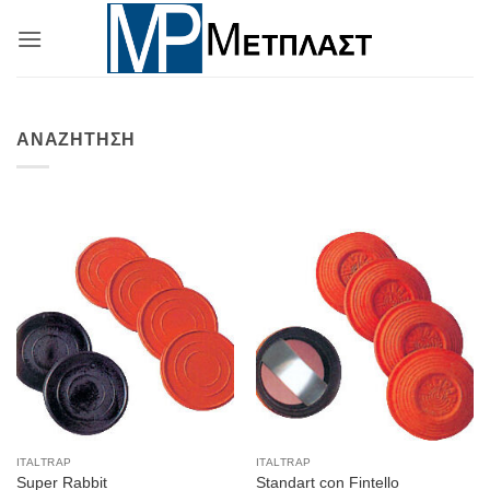
Μετάβαση
στο
περιεχόμενο
ΑΝΑΖΉΤΗΣΗ
ITALTRAP
ITALTRAP
Super Rabbit
Standart con Fintello