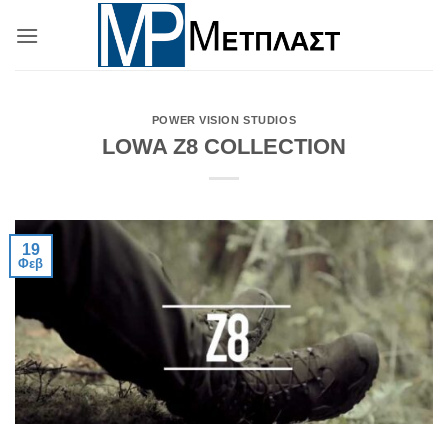
Μετάβαση
στο
περιεχόμενο
POWER VISION STUDIOS
LOWA Z8 COLLECTION
19
Φεβ